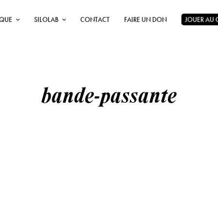
ÈQUE
SILOLAB
CONTACT
FAIRE UN DON
JOUER AU
bande-passante