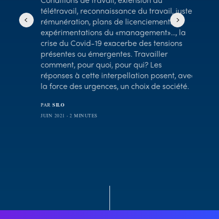
Séa
télétravail, reconnaissance du travail, juste
 la
rémunération, plans de licenciements,
mac
expérimentations du «management»…, la
es
nou
crise du Covid-19 exacerbe des tensions
es
présentes ou émergentes. Travailler
t
comment, pour quoi, pour qui? Les
PAR
SI
,
réponses à cette interpellation posent, avec
AVRIL 2
 les
la force des urgences, un choix de société.
PAR
SILO
JUIN 2021
2 MINUTES