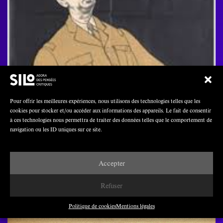
Pour offrir les meilleures expériences, nous utilisons des technologies telles que les
cookies pour stocker et/ou accéder aux informations des appareils. Le fait de consentir
à ces technologies nous permettra de traiter des données telles que le comportement de
Quelques caricatures dénonçant un pouvoir
navigation ou les ID uniques sur ce site.
personnel plébiscitaire
Accepter
PAR
SILO
Refuser
JANVIER 2022
1 MINUTE
Politique de cookies
Mentions légales