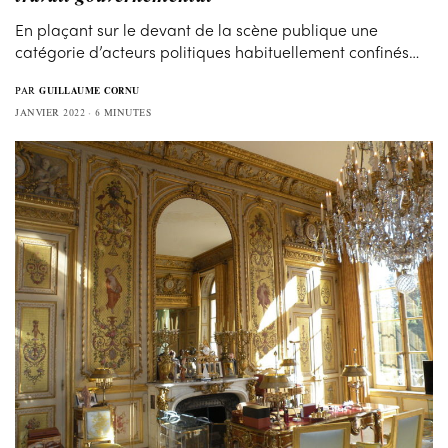
En plaçant sur le devant de la scène publique une
catégorie d’acteurs politiques habituellement confinés…
PAR
GUILLAUME CORNU
JANVIER 2022
6 MINUTES