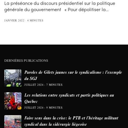
La préséance du discours présidentiel sur la politique
générale du gouvernement « Pour dépolitiser la…
JANVIER 2022
4 MINUTES
DERNIÈRES PUBLICATIONS
Paroles de Gilets jaunes sur le syndicalisme : l’exemple
du SGJ
JUILLET 2026
7 MINUTES
Les relations entre syndicats et partis politiques au
Québec
JUILLET 2026
9 MINUTES
Faire sens dans la crise: le PTB et l’héritage militant
syndical dans la sidérurgie liégeoise