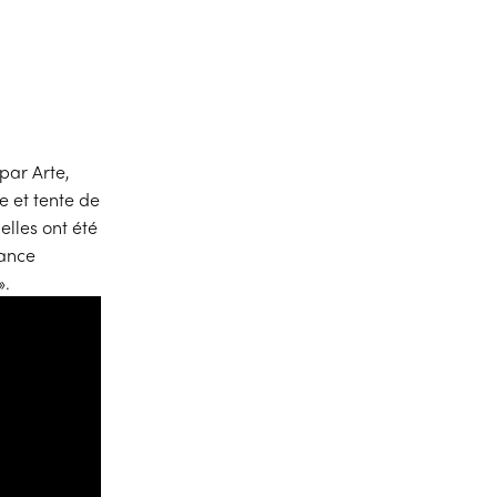
par Arte,
e et tente de
elles ont été
nance
».