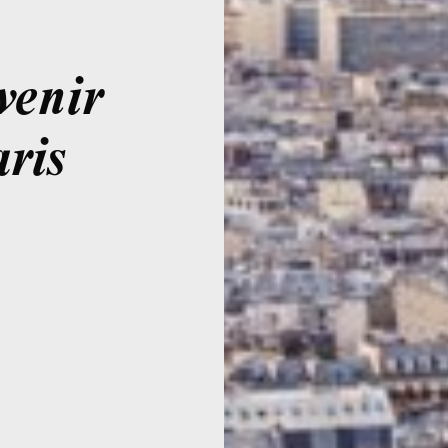
venir
ris