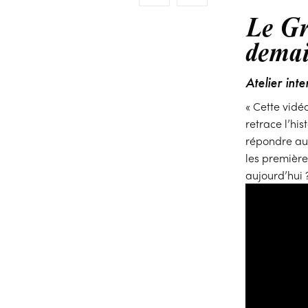
Le Gr
dema
Atelier int
« Cette vidé
retrace l’hi
répondre aux
les première
aujourd’hui 