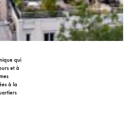
nique qui
ours et à
rmes
ées à la
uartiers