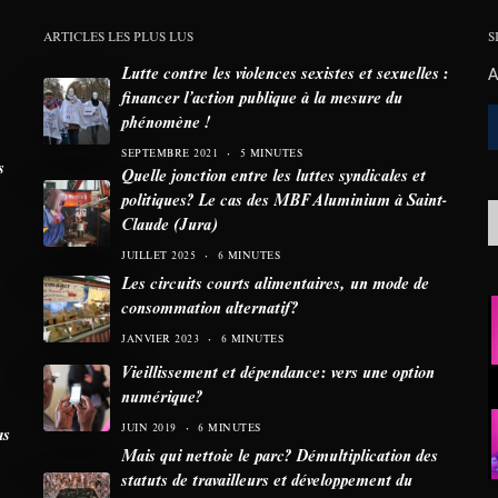
ARTICLES LES PLUS LUS
S
Lutte contre les violences sexistes et sexuelles :
A
financer l’action publique à la mesure du
phénomène !
SEPTEMBRE 2021
5 MINUTES
s
Quelle jonction entre les luttes syndicales et
politiques? Le cas des MBF Aluminium à Saint-
Claude (Jura)
JUILLET 2025
6 MINUTES
Les circuits courts alimentaires, un mode de
consommation alternatif?
JANVIER 2023
6 MINUTES
Vieillissement et dépendance: vers une option
numérique?
JUIN 2019
6 MINUTES
as
Mais qui nettoie le parc? Démultiplication des
statuts de travailleurs et développement du