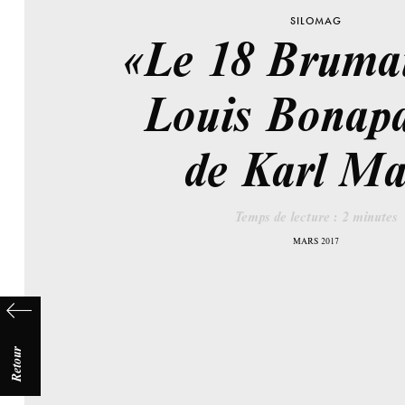
SILOMAG
«Le 18 Brumai
Louis Bonapa
de Karl Ma
Temps de lecture :
2
minutes
MARS 2017
Retour