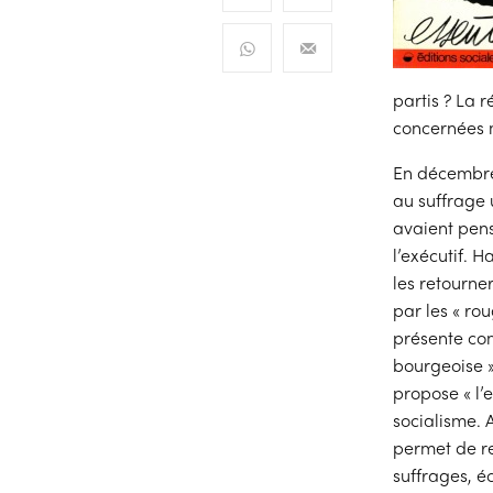
partis ? La 
concernées m
En décembre 
au suffrage 
avaient pen
l’exécutif. 
les retourne
par les « ro
présente com
bourgeoise » 
propose « l’
socialisme. 
permet de re
suffrages, é