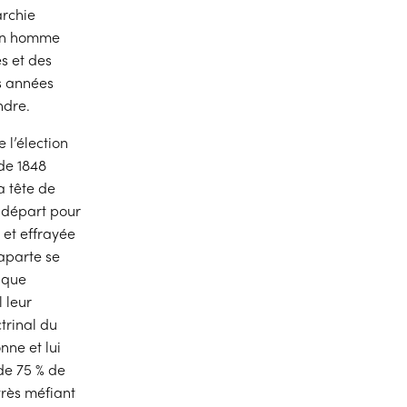
archie
’un homme
s et des
s années
ndre.
 l’élection
 de 1848
a tête de
e départ pour
 et effrayée
naparte se
ique
l leur
trinal du
nne et lui
de 75 % de
très méfiant