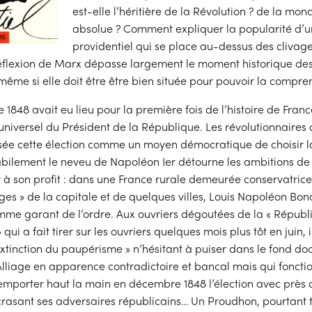
est-elle l’héritière de la Révolution ? de la mon
absolue ? Comment expliquer la popularité d
providentiel qui se place au-dessus des clivage
réflexion de Marx dépasse largement le moment historique de
ême si elle doit être être bien située pour pouvoir la compre
1848 avait eu lieu pour la première fois de l’histoire de France
universel du Président de la République. Les révolutionnaires
sée cette élection comme un moyen démocratique de choisir l
Habilement le neveu de Napoléon Ier détourne les ambitions d
r à son profit : dans une France rurale demeurée conservatrice
uges » de la capitale et de quelques villes, Louis Napoléon Bo
me garant de l’ordre. Aux ouvriers dégoutées de la « Républ
qui a fait tirer sur les ouvriers quelques mois plus tôt en juin, i
extinction du paupérisme » n’hésitant à puiser dans le fond doc
Alliage en apparence contradictoire et bancal mais qui fonctio
mporter haut la main en décembre 1848 l’élection avec près 
crasant ses adversaires républicains… Un Proudhon, pourtant 