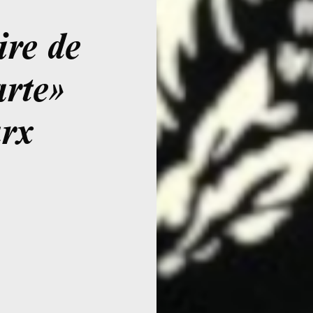
re de
rte»
rx