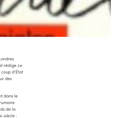
 Londres
 et rédige
Le
u coup d’État
ur des
t dans le
Brumaire
ids de la
-siècle :