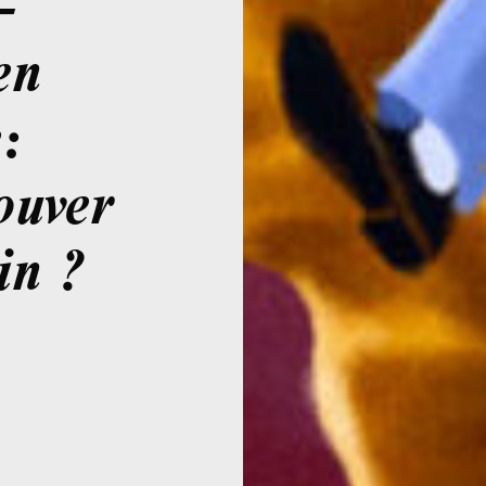
–
en
:
ouver
in ?