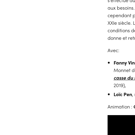
s’effectue a
aux besoins.
cependant pa
XXIe siècle.
conditions d
donne et ret
Avec:
Fanny Vin
Monnet de
casse du 
2019),
Loïc Pen
,
Animation :