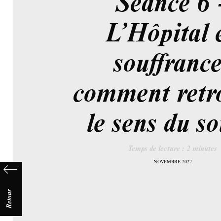
Séance 6 
L’Hôpital 
souffrance
comment retr
le sens du so
Temps de lecture :
2
minutes
NOVEMBRE 2022
Retour