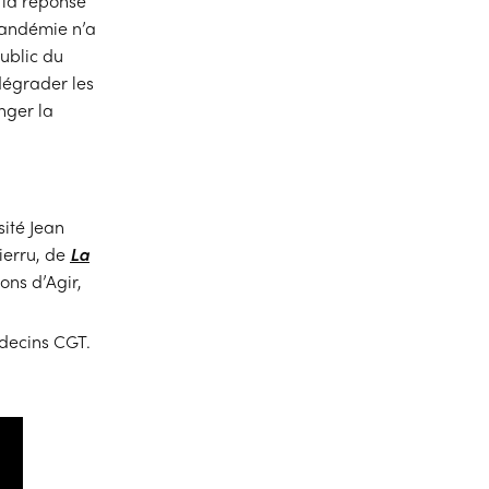
e la réponse
pandémie n’a
ublic du
dégrader les
nger la
sité Jean
ierru, de
La
ons d’Agir,
édecins CGT.