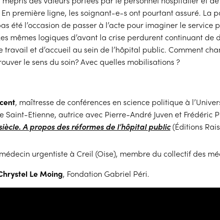
u mépris des valeurs portées par le personnel hospitalier et d
 En première ligne, les soignant-e-s ont pourtant assuré. La 
s été l’occasion de passer à l’acte pour imaginer le service p
 Les mêmes logiques d’avant la crise perdurent continuant de 
e travail et d’accueil au sein de l’hôpital public. Comment cha
rouver le sens du soin? Avec quelles mobilisations ?
cent
, maîtresse de conférences en science politique à l’Univer
 Saint-Etienne, autrice avec Pierre-André Juven et Frédéric P
siècle. A propos des réformes de l’hôpital public
(Éditions Rais
 médecin urgentiste à Creil (Oise), membre du collectif des m
Chrystel Le Moing
, Fondation Gabriel Péri.