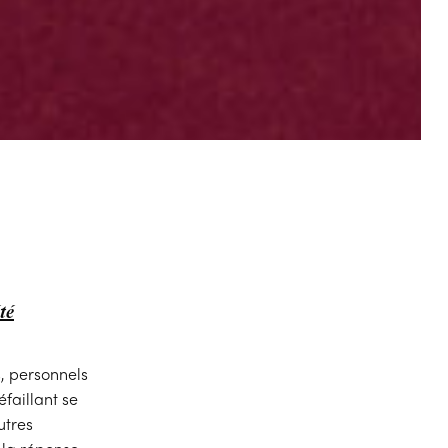
té
, personnels
défaillant se
utres