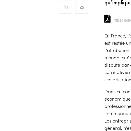
qu’impliqu
TÉLÉCHARG
En France, l’
est restée u
L’attribution
monde extéri
dispute par 
corrélativem
scolarisatio
Dans ce cont
économique e
professionne
communauté é
Les entrepri
général, n’e