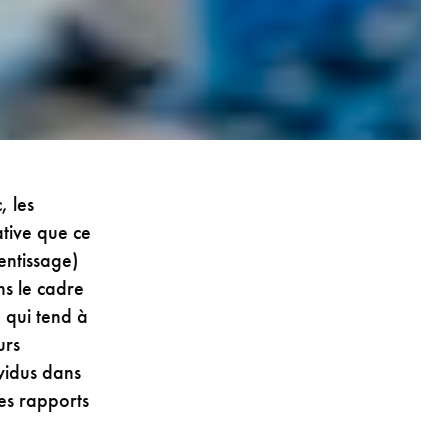
, les
tive que ce
entissage)
ns le cadre
e qui tend à
urs
ividus dans
des rapports