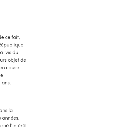
e ce fait,
République.
-à-vis du
urs objet de
 en cause
ne
 ans.
e
ans la
s années.
rné l’intérêt