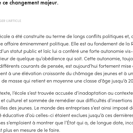
e ce changement majeur.
ER L'ARTICLE
école a été construite au terme de longs conflits politiques et, d
ne affaire éminemment politique. Elle est au fondement de la 
 d’un statut public et laïc lui a conféré une forte autonomie vis
eur de quelque qu’obédience qui soit. Cette autonomie, toujo
différents courants de pensée, est aujourd’hui fortement mise
ent à une élévation croissante du chômage des jeunes et à u
n de masse qui retient en moyenne une classe d’âge jusqu’à 20
exte, l’école s’est trouvée accusée d’inadaptation au context
t culturel et sommée de remédier aux difficultés d’insertions
lles des jeunes. Le monde des entreprises s’est ainsi imposé d
ducative d’où celles-ci étaient exclues jusqu’à ces dernière
ses s’emploient à montrer que l’État qui a, de longue date, inca
st plus en mesure de le faire.