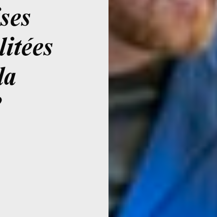
ses
litées
la
?