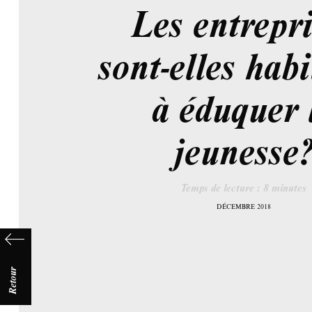
Les entrepri
sont-elles habi
à éduquer 
jeunesse
Temps de lecture :
8
minutes
DÉCEMBRE 2018
Retour