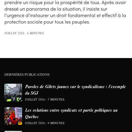
prendre un risque pour la prospérité de tous. Après avoir
dressé un panorama de la situation, il insiste sur
l’urgence d’instaurer un droit fondamental et effectif à la
protection sociale pour tous les peuples.
JUILLET 2020
6 MINUTES
DERNIÈRES PUBLICATIONS
Paroles de Gilets jaunes sur le syndicalisme : l’exemple
du SGJ
JUILLET 2026
7 MINUTES
Les relations entre syndicats et partis politiques au
Québec
JUILLET 2026
9 MINUTES