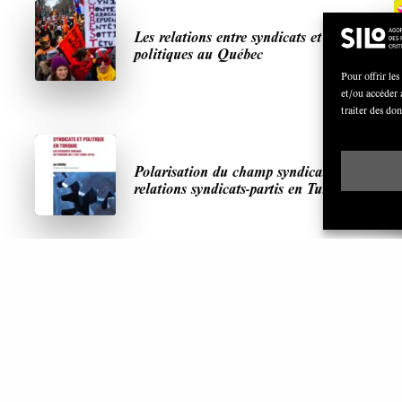
Les relations entre syndicats et partis
politiques au Québec
Pour offrir les
et/ou accéder 
traiter des do
Polarisation du champ syndical:
relations syndicats-partis en Turquie
ARTICLES LES PLUS LUS
S