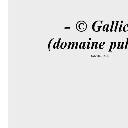
– © Galli
(domaine pub
JANVIER 2023