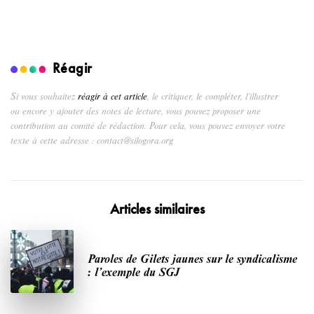
Réagir
Si vous souhaitez
réagir à cet article
, le critiquer, le compléter, l’illustrer
ou encore y ajouter des notes de lecture, vous pouvez proposer une
contribution au comité de rédaction. Pour cela, vous pouvez envoyer votre
texte à cette adresse : contact@silogora.org
Articles similaires
Paroles de Gilets jaunes sur le syndicalisme
: l’exemple du SGJ