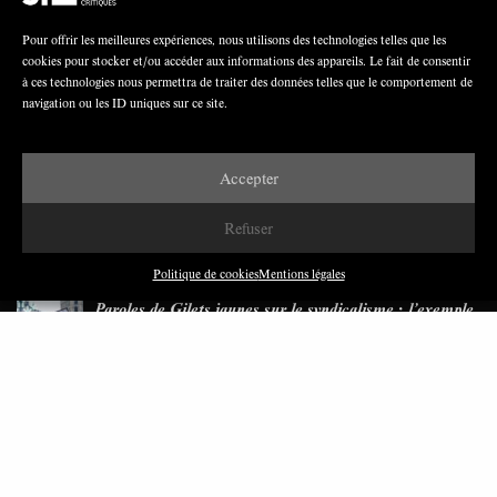
Pour offrir les meilleures expériences, nous utilisons des technologies telles que les
cookies pour stocker et/ou accéder aux informations des appareils. Le fait de consentir
Nous avons besoin de médias démocratiques,
à ces technologies nous permettra de traiter des données telles que le comportement de
pas de propagande d’entreprises ou d’État
navigation ou les ID uniques sur ce site.
Accepter
Refuser
DERNIÈRES PUBLICATIONS
Politique de cookies
Mentions légales
Paroles de Gilets jaunes sur le syndicalisme : l’exemple
du SGJ
JUILLET 2026
7 MINUTES
Les relations entre syndicats et partis politiques au
Québec
JUILLET 2026
9 MINUTES
Faire sens dans la crise: le PTB et l’héritage militant