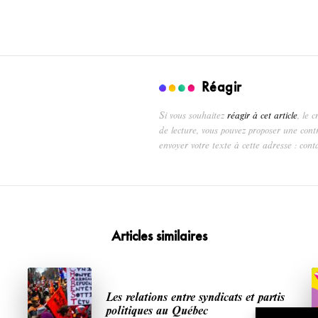
Réagir
Si vous souhaitez
réagir à cet article
, le 
de lecture, vous pouvez proposer une cont
envoyer votre texte à cette adresse : cont
Articles similaires
Les relations entre syndicats et partis
politiques au Québec