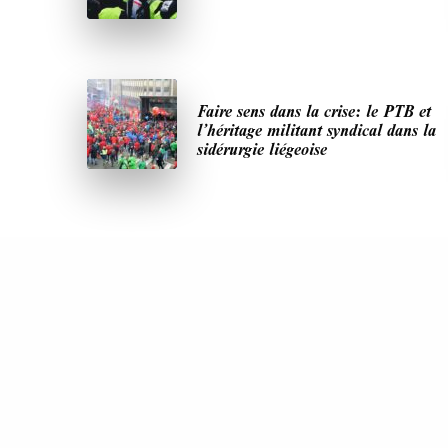
Faire sens dans la crise: le PTB et
l’héritage militant syndical dans la
sidérurgie liégeoise
DERNIÈRES PUBLICATIONS
Paroles de Gilets jaunes sur le syndicalisme :
l’exemple du SGJ
JUILLET 2026
7 MINUTES