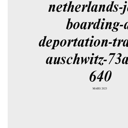
netherlands-j
boarding-a
deportation-tra
auschwitz-73
640
MARS 2025