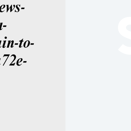
ews-
-
in-to-
a72e-