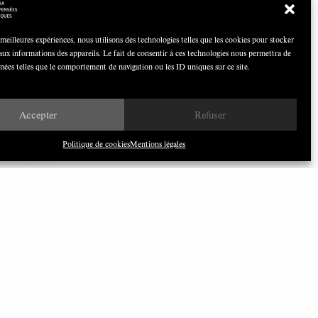
 meilleures expériences, nous utilisons des technologies telles que les cookies pour stocker
aux informations des appareils. Le fait de consentir à ces technologies nous permettra de
nnées telles que le comportement de navigation ou les ID uniques sur ce site.
Nous avons besoin de médias
démocratiques, pas de propagande
d’entreprises ou d’État
Accepter
Refuser
Politique de cookies
Mentions légales
ILONEWS
bonnez-vous à notre newsletter
CLIQUEZ ICI