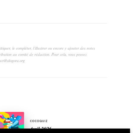
critiquer, le compléter, l’illustrer ou encore y ajouter des notes
ribution au comité de rédaction. Pour cela, vous pouvez
act@silogora.org
COCOQUIZ
Avril 2026