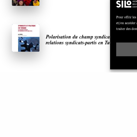
Pour offrir les
et/ou accéder 
traiter des do
Polarisation du champ syndical:
relations syndicats-partis en Turquie
ARTICLES LES PLUS LUS
S
A
De quelques conceptions incontournables pour
une refonte des retraites
JUIN 2019
6 MINUTES