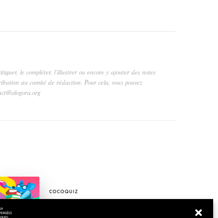
critiquer, le compléter, l’illustrer ou encore y ajouter des notes
ribution au comité de rédaction. Pour cela, vous pouvez
act@silogora.org
COCOQUIZ
Avril 2026