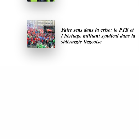
Faire sens dans la crise: le PTB et
l’héritage militant syndical dans la
sidérurgie liégeoise
DERNIÈRES PUBLICATIONS
Paroles de Gilets jaunes sur le syndicalisme :
l’exemple du SGJ
JUILLET 2026
7 MINUTES
Les relations entre syndicats et partis politique