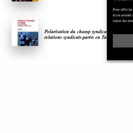
Pour offrir les
et/ou accéder 
traiter des do
Polarisation du champ syndical:
relations syndicats-partis en Turquie
ARTICLES LES PLUS LUS
S
A
L’Union européenne ou le reflux (d’une
conception) du service public
MAI 2024
7 MINUTES
s
L’enjeu stratégique des catégories populaires