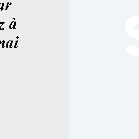
ur
z à
mai