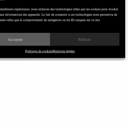
 meilleures expériences, nous utilisons des technologies telles que les cookies pour stocker
aux informations des appareils. Le fait de consentir à ces technologies nous permettra de
nnées telles que le comportement de navigation ou les ID uniques sur ce site.
Nous avons besoin de médias
démocratiques, pas de propagande
d’entreprises ou d’État
Accepter
Refuser
Politique de cookies
Mentions légales
ILONEWS
bonnez-vous à notre newsletter
CLIQUEZ ICI