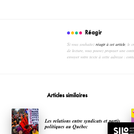
Réagir
Si vous souhaitez
réagir à cet article
, le 
de lecture, vous pouvez proposer une cont
envoyer votre texte à cette adresse : cont
Articles similaires
Les relations entre syndicats et partis
politiques au Québec