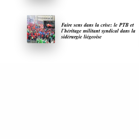
Faire sens dans la crise: le PTB et
l’héritage militant syndical dans la
sidérurgie liégeoise
DERNIÈRES PUBLICATIONS
Paroles de Gilets jaunes sur le syndicalisme :
l’exemple du SGJ
JUILLET 2026
7 MINUTES
Les relations entre syndicats et partis politique