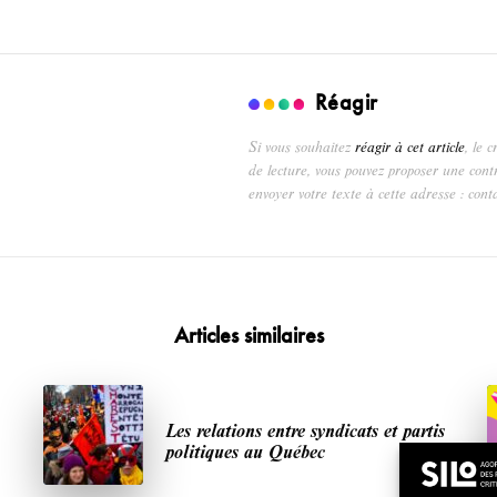
Réagir
Si vous souhaitez
réagir à cet article
, le 
de lecture, vous pouvez proposer une cont
envoyer votre texte à cette adresse : cont
Articles similaires
Les relations entre syndicats et partis
politiques au Québec