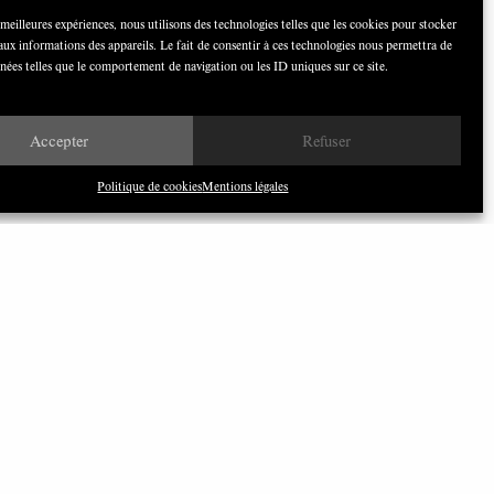
 meilleures expériences, nous utilisons des technologies telles que les cookies pour stocker
aux informations des appareils. Le fait de consentir à ces technologies nous permettra de
nnées telles que le comportement de navigation ou les ID uniques sur ce site.
Nous avons besoin de médias
démocratiques, pas de propagande
d’entreprises ou d’État
Accepter
Refuser
Politique de cookies
Mentions légales
ILONEWS
bonnez-vous à notre newsletter
CLIQUEZ ICI