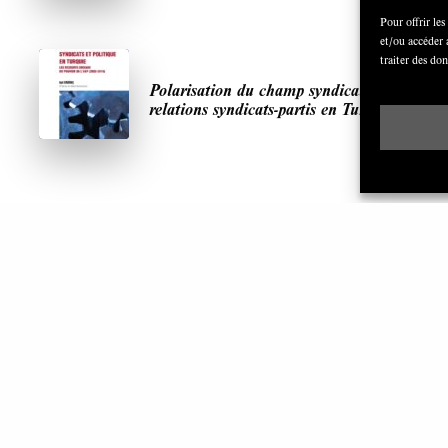
Pour offrir les
et/ou accéder 
traiter des do
Polarisation du champ syndical:
relations syndicats-partis en Turquie
ARTICLES LES PLUS LUS
S
A
De l’intelligence artificielle, de Lénine et des
cuisinières
SEPTEMBRE 2023
7 MINUTES
s
Renforcer le contrôle par les technologies de