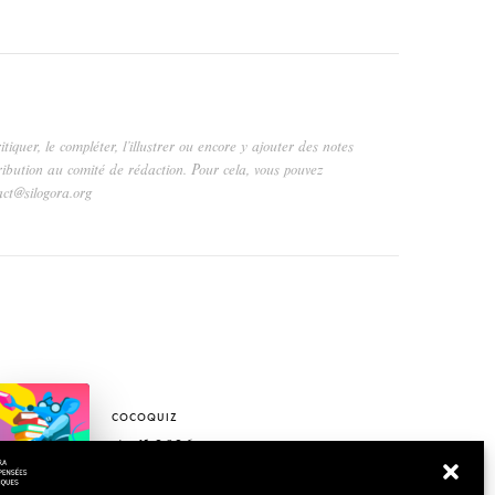
critiquer, le compléter, l’illustrer ou encore y ajouter des notes
ribution au comité de rédaction. Pour cela, vous pouvez
act@silogora.org
COCOQUIZ
Avril 2026