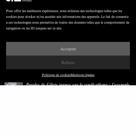
Pour offrir les meilleures expériences, nous utilisons des technologies telles que les
cookies pour stocker et/ou accéder aux informations des appareils. Le fait de consentir
Nous avons besoin de médias démocratiques,
à ces technologies nous permettra de traiter des données telles que le comportement de
pas de propagande d’entreprises ou d’État
navigation ou les ID uniques sur ce site.
Accepter
Refuser
DERNIÈRES PUBLICATIONS
Politique de cookies
Mentions légales
Paroles de Gilets jaunes sur le syndicalisme : l’exemple
du SGJ
JUILLET 2026
7 MINUTES
Les relations entre syndicats et partis politiques au
Québec
JUILLET 2026
9 MINUTES
Faire sens dans la crise: le PTB et l’héritage militant