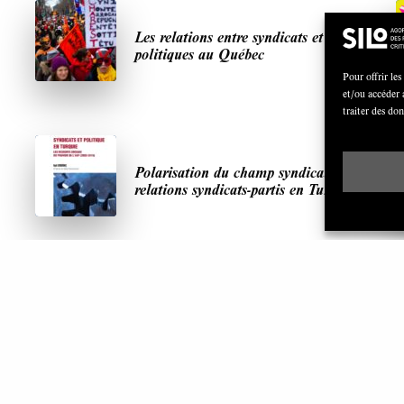
Les relations entre syndicats et partis
politiques au Québec
Pour offrir les
et/ou accéder 
traiter des do
Polarisation du champ syndical:
relations syndicats-partis en Turquie
ARTICLES LES PLUS LUS
S