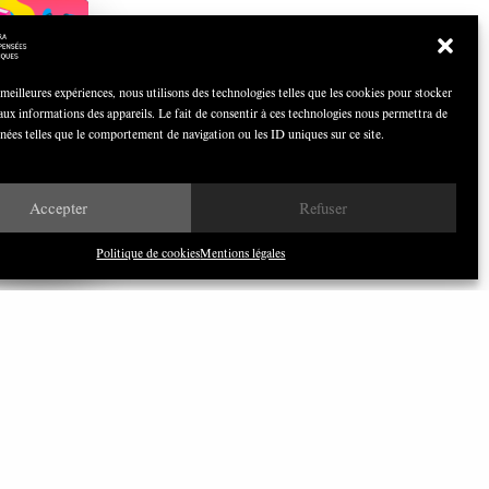
COCOQUIZ
Avril 2026
 meilleures expériences, nous utilisons des technologies telles que les cookies pour stocker
aux informations des appareils. Le fait de consentir à ces technologies nous permettra de
nnées telles que le comportement de navigation ou les ID uniques sur ce site.
Nous avons besoin de médias
Accepter
Refuser
démocratiques, pas de propagande
d’entreprises ou d’État
Politique de cookies
Mentions légales
ILONEWS