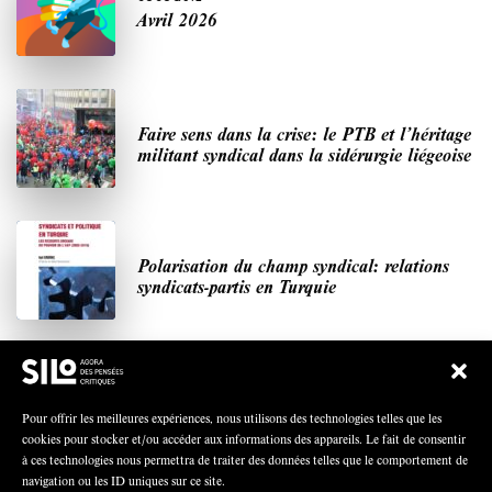
Avril 2026
Faire sens dans la crise: le PTB et l’héritage
militant syndical dans la sidérurgie liégeoise
Polarisation du champ syndical: relations
syndicats-partis en Turquie
Nous avons besoin de médias démocratiques,
pas de propagande d’entreprises ou d’État
Pour offrir les meilleures expériences, nous utilisons des technologies telles que les
cookies pour stocker et/ou accéder aux informations des appareils. Le fait de consentir
à ces technologies nous permettra de traiter des données telles que le comportement de
navigation ou les ID uniques sur ce site.