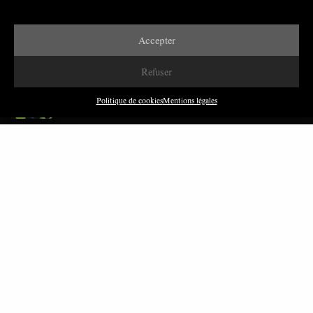
Accepter
DERNIÈRES PUBLICATIONS
Refuser
Paroles de Gilets jaunes sur le syndicalisme : l’exemple
du SGJ
Politique de cookies
Mentions légales
JUILLET 2026
7 MINUTES
Les relations entre syndicats et partis politiques au
Québec
JUILLET 2026
9 MINUTES
Faire sens dans la crise: le PTB et l’héritage militant
syndical dans la sidérurgie liégeoise
MARS 2026
8 MINUTES
Polarisation du champ syndical: relations syndicats-
partis en Turquie
FÉVRIER 2026
8 MINUTES
Nous avons besoin de médias démocratiques, pas de