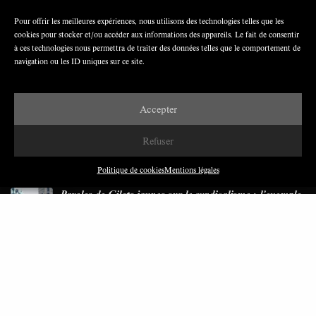
Pour offrir les meilleures expériences, nous utilisons des technologies telles que les
cookies pour stocker et/ou accéder aux informations des appareils. Le fait de consentir
Nous avons besoin de médias démocratiques,
à ces technologies nous permettra de traiter des données telles que le comportement de
pas de propagande d’entreprises ou d’État
navigation ou les ID uniques sur ce site.
Accepter
Refuser
DERNIÈRES PUBLICATIONS
Politique de cookies
Mentions légales
Paroles de Gilets jaunes sur le syndicalisme : l’exemple
du SGJ
JUILLET 2026
7 MINUTES
Les relations entre syndicats et partis politiques au
Québec
JUILLET 2026
9 MINUTES
Faire sens dans la crise: le PTB et l’héritage militant