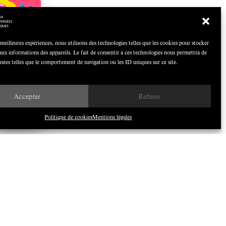
COCOQUIZ
Avril 2026
 meilleures expériences, nous utilisons des technologies telles que les cookies pour stocker
aux informations des appareils. Le fait de consentir à ces technologies nous permettra de
nnées telles que le comportement de navigation ou les ID uniques sur ce site.
Nous avons besoin de médias
Accepter
Refuser
démocratiques, pas de propagande
d’entreprises ou d’État
Politique de cookies
Mentions légales
ILONEWS