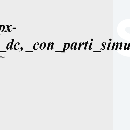
px-
_dc,_con_parti_sim
2022