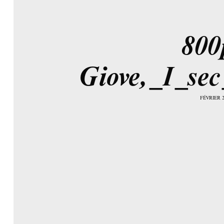
800
Giove,_I_sec
FÉVRIER 