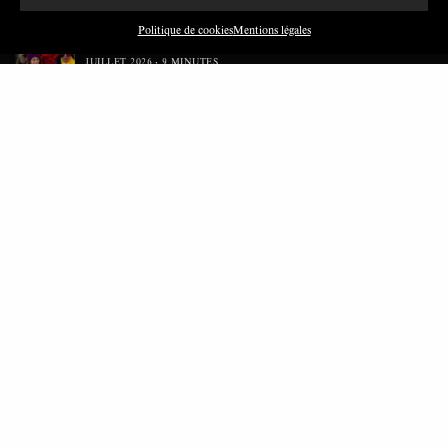
Les relations entre syndicats et partis politiques au
Politique de cookies
Mentions légales
Québec
JUILLET 2026
9 MINUTES
Faire sens dans la crise: le PTB et l’héritage militant
syndical dans la sidérurgie liégeoise
MARS 2026
8 MINUTES
Polarisation du champ syndical: relations syndicats-
partis en Turquie
FÉVRIER 2026
8 MINUTES
Nous avons besoin de médias démocratiques, pas de
propagande d’entreprises ou d’État
DÉCEMBRE 2025
9 MINUTES
ARTICLES LES PLUS LUS
La dette publique, quelle stratégie?
AVRIL 2017
9 MINUTES