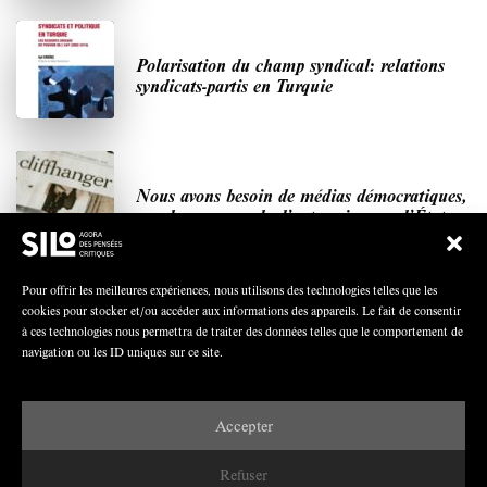
Polarisation du champ syndical: relations
syndicats-partis en Turquie
Nous avons besoin de médias démocratiques,
pas de propagande d’entreprises ou d’État
Pour offrir les meilleures expériences, nous utilisons des technologies telles que les
cookies pour stocker et/ou accéder aux informations des appareils. Le fait de consentir
à ces technologies nous permettra de traiter des données telles que le comportement de
navigation ou les ID uniques sur ce site.
DERNIÈRES PUBLICATIONS
Paroles de Gilets jaunes sur le syndicalisme : l’exemple
Accepter
du SGJ
JUILLET 2026
7 MINUTES
Refuser