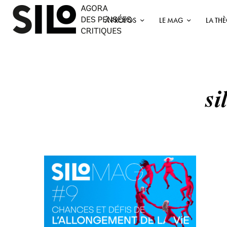
À PROPOS
LE MAG
LA TH
si