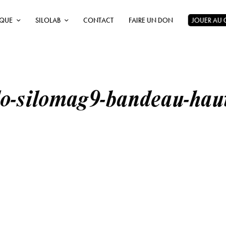
ÈQUE
SILOLAB
CONTACT
FAIRE UN DON
JOUER AU
lo-silomag9-bandeau-hau