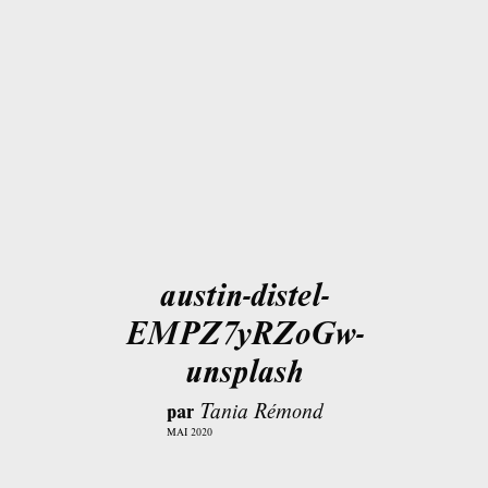
austin-distel-
EMPZ7yRZoGw-
unsplash
par
Tania Rémond
MAI 2020