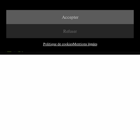
Accepter
DERNIÈRES PUBLICATIONS
Refuser
Paroles de Gilets jaunes sur le syndicalisme : l’exemple
du SGJ
Politique de cookies
Mentions légales
JUILLET 2026
7 MINUTES
Les relations entre syndicats et partis politiques au
Québec
JUILLET 2026
9 MINUTES
Faire sens dans la crise: le PTB et l’héritage militant
syndical dans la sidérurgie liégeoise
MARS 2026
8 MINUTES
Polarisation du champ syndical: relations syndicats-
partis en Turquie
FÉVRIER 2026
8 MINUTES
Nous avons besoin de médias démocratiques, pas de