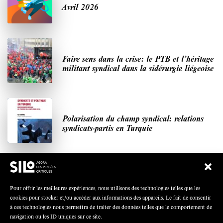
Avril 2026
Faire sens dans la crise: le PTB et l’héritage
militant syndical dans la sidérurgie liégeoise
Polarisation du champ syndical: relations
syndicats-partis en Turquie
Nous avons besoin de médias démocratiques,
pas de propagande d’entreprises ou d’État
Pour offrir les meilleures expériences, nous utilisons des technologies telles que les
cookies pour stocker et/ou accéder aux informations des appareils. Le fait de consentir
à ces technologies nous permettra de traiter des données telles que le comportement de
navigation ou les ID uniques sur ce site.