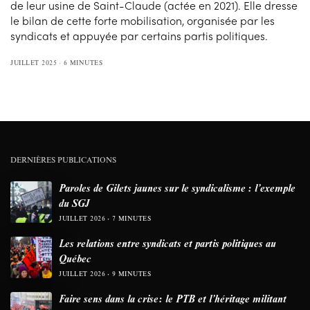
de leur usine de Saint-Claude (actée en 2021). Elle dresse
le bilan de cette forte mobilisation, organisée par les
syndicats et appuyée par certains partis politiques.
JUILLET 2025
6 MINUTES
DERNIÈRES PUBLICATIONS
Paroles de Gilets jaunes sur le syndicalisme : l’exemple
du SGJ
JUILLET 2026
7 MINUTES
Les relations entre syndicats et partis politiques au
Québec
JUILLET 2026
9 MINUTES
Faire sens dans la crise: le PTB et l’héritage militant