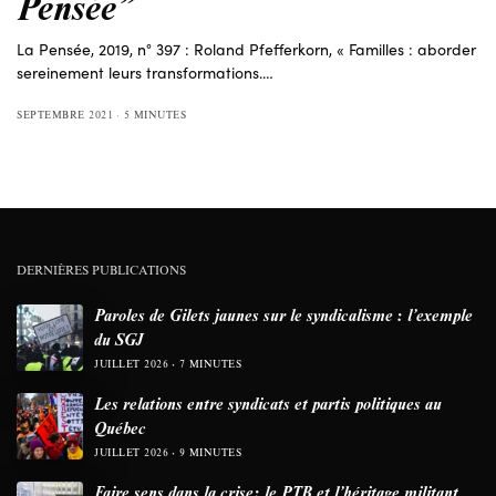
Pensée”
La Pensée, 2019, n° 397 : Roland Pfefferkorn, « Familles : aborder
sereinement leurs transformations.…
SEPTEMBRE 2021
5 MINUTES
DERNIÈRES PUBLICATIONS
Paroles de Gilets jaunes sur le syndicalisme : l’exemple
du SGJ
JUILLET 2026
7 MINUTES
Les relations entre syndicats et partis politiques au
Québec
JUILLET 2026
9 MINUTES
Faire sens dans la crise: le PTB et l’héritage militant