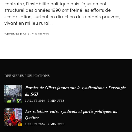
contraire, l’instabilité politique puis l’ajustement
structurel des années 1990 ont freiné les efforts de
scolarisation, surtout en direction des enfants pauvres,
vivant en milieu rural…
DÉCEMBRE 2018
7 MINUTES
DERNIÈRES PUBLICATIONS
Paroles de Gilets jaunes sur le syndicalisme : l’exemple
du SGJ
JUILLET 2026
7 MINUTES
Les relations entre syndicats et partis politiques au
Québec
JUILLET 2026
9 MINUTES