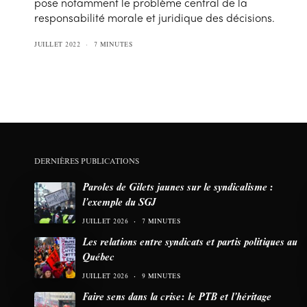
pose notamment le problème central de la
responsabilité morale et juridique des décisions.
JUILLET 2022
7 MINUTES
DERNIÈRES PUBLICATIONS
Paroles de Gilets jaunes sur le syndicalisme :
l’exemple du SGJ
JUILLET 2026
7 MINUTES
Les relations entre syndicats et partis politiques au
Québec
JUILLET 2026
9 MINUTES
Faire sens dans la crise: le PTB et l’héritage