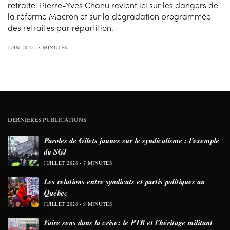
retraite. Pierre-Yves Chanu revient ici sur les dangers de
la réforme Macron et sur la dégradation programmée
des retraites par répartition.
JUIN 2019
8 MINUTES
DERNIÈRES PUBLICATIONS
Paroles de Gilets jaunes sur le syndicalisme : l’exemple
du SGJ
JUILLET 2026
7 MINUTES
Les relations entre syndicats et partis politiques au
Québec
JUILLET 2026
9 MINUTES
Faire sens dans la crise: le PTB et l’héritage militant