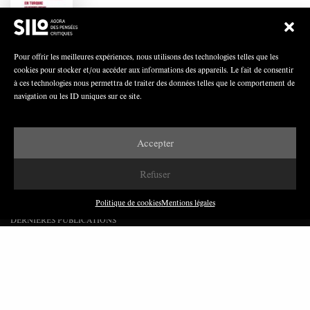
Polarisation du champ syndical: relations
syndicats-partis en Turquie
Pour offrir les meilleures expériences, nous utilisons des technologies telles que les
cookies pour stocker et/ou accéder aux informations des appareils. Le fait de consentir
à ces technologies nous permettra de traiter des données telles que le comportement de
navigation ou les ID uniques sur ce site.
Nous avons besoin de médias démocratiques,
pas de propagande d’entreprises ou d’État
Accepter
Refuser
Politique de cookies
Mentions légales
DERNIÈRES PUBLICATIONS
Paroles de Gilets jaunes sur le syndicalisme : l’exemple
du SGJ
JUILLET 2026
7 MINUTES
Les relations entre syndicats et partis politiques au