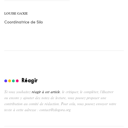
LOUISE GAXIE
Coordinatrice de Silo
Réagir
Si vous souhaitez
réagir à cet article
, le critiquer, le compléter, l’illustrer
ou encore y ajouter des notes de lecture, vous pouvez proposer une
contribution au comité de rédaction. Pour cela, vous pouvez envoyer votre
texte à cette adresse : contact@silogora.org