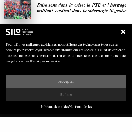
Faire sens dans la crise: le PTB et l’héritage
militant syndical dans la sidérurgie liégeoise
Polarisation du champ syndical: relations
Pour offrir les meilleures expériences, nous utilisons des technologies telles que les
syndicats-partis en Turquie
cookies pour stocker et/ou accéder aux informations des appareils. Le fait de consentir
à ces technologies nous permettra de traiter des données telles que le comportement de
navigation ou les ID uniques sur ce site.
Nous avons besoin de médias démocratiques,
pas de propagande d’entreprises ou d’État
Accepter
Refuser
Politique de cookies
Mentions légales
DERNIÈRES PUBLICATIONS