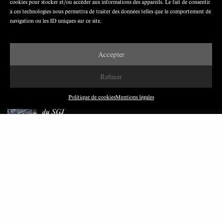
cookies pour stocker et/ou accéder aux informations des appareils. Le fait de consentir
pas de propagande d’entreprises ou d’État
à ces technologies nous permettra de traiter des données telles que le comportement de
navigation ou les ID uniques sur ce site.
Accepter
Refuser
DERNIÈRES PUBLICATIONS
Politique de cookies
Mentions légales
Paroles de Gilets jaunes sur le syndicalisme : l’exemple
du SGJ
JUILLET 2026
7 MINUTES
Les relations entre syndicats et partis politiques au
Québec
JUILLET 2026
9 MINUTES
Faire sens dans la crise: le PTB et l’héritage militant
syndical dans la sidérurgie liégeoise
MARS 2026
8 MINUTES
Polarisation du champ syndical: relations syndicats-