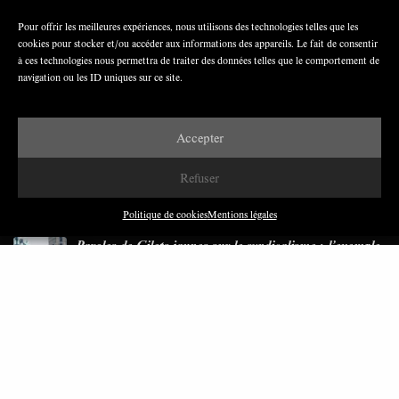
Pour offrir les meilleures expériences, nous utilisons des technologies telles que les
cookies pour stocker et/ou accéder aux informations des appareils. Le fait de consentir
Nous avons besoin de médias démocratiques,
à ces technologies nous permettra de traiter des données telles que le comportement de
pas de propagande d’entreprises ou d’État
navigation ou les ID uniques sur ce site.
Accepter
Refuser
DERNIÈRES PUBLICATIONS
Politique de cookies
Mentions légales
Paroles de Gilets jaunes sur le syndicalisme : l’exemple
du SGJ
JUILLET 2026
7 MINUTES
Les relations entre syndicats et partis politiques au
Québec
JUILLET 2026
9 MINUTES
Faire sens dans la crise: le PTB et l’héritage militant