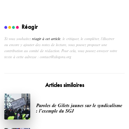
Réagir
Si vous souhaitez
réagir à cet article
, le critiquer, le compléter, l’illustrer
ou encore y ajouter des notes de lecture, vous pouvez proposer une
contribution au comité de rédaction. Pour cela, vous pouvez envoyer votre
texte à cette adresse : contact@silogora.org
Articles similaires
Paroles de Gilets jaunes sur le syndicalisme
: l’exemple du SGJ