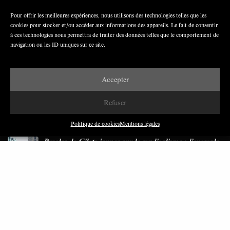
Pour offrir les meilleures expériences, nous utilisons des technologies telles que les
cookies pour stocker et/ou accéder aux informations des appareils. Le fait de consentir
Nous avons besoin de médias démocratiques,
à ces technologies nous permettra de traiter des données telles que le comportement de
pas de propagande d’entreprises ou d’État
navigation ou les ID uniques sur ce site.
Accepter
Refuser
DERNIÈRES PUBLICATIONS
Politique de cookies
Mentions légales
Paroles de Gilets jaunes sur le syndicalisme : l’exemple
du SGJ
JUILLET 2026
7 MINUTES
Les relations entre syndicats et partis politiques au
Québec
JUILLET 2026
9 MINUTES
Faire sens dans la crise: le PTB et l’héritage militant