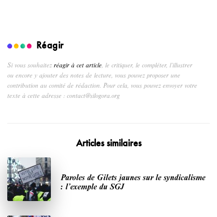
Réagir
Si vous souhaitez
réagir à cet article
, le critiquer, le compléter, l’illustrer
ou encore y ajouter des notes de lecture, vous pouvez proposer une
contribution au comité de rédaction. Pour cela, vous pouvez envoyer votre
texte à cette adresse : contact@silogora.org
Articles similaires
Paroles de Gilets jaunes sur le syndicalisme
: l’exemple du SGJ