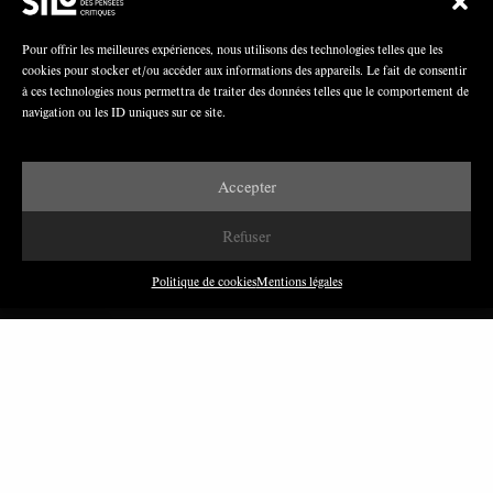
Pour offrir les meilleures expériences, nous utilisons des technologies telles que les
cookies pour stocker et/ou accéder aux informations des appareils. Le fait de consentir
à ces technologies nous permettra de traiter des données telles que le comportement de
Nous avons besoin de médias démocratiques,
navigation ou les ID uniques sur ce site.
pas de propagande d’entreprises ou d’État
Accepter
Refuser
Politique de cookies
Mentions légales
DERNIÈRES PUBLICATIONS
Paroles de Gilets jaunes sur le syndicalisme : l’exemple
du SGJ
JUILLET 2026
7 MINUTES
Les relations entre syndicats et partis politiques au
Québec
JUILLET 2026
9 MINUTES