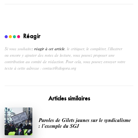
Réagir
Si vous souhaitez
réagir à cet article
, le critiquer, le compléter, l’illustrer
ou encore y ajouter des notes de lecture, vous pouvez proposer une
contribution au comité de rédaction. Pour cela, vous pouvez envoyer votre
texte à cette adresse : contact@silogora.org
Articles similaires
Paroles de Gilets jaunes sur le syndicalisme
: l’exemple du SGJ