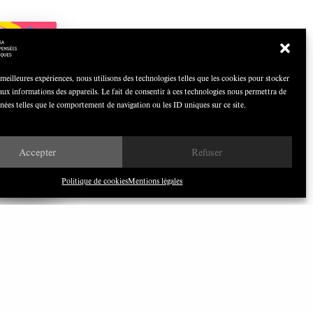
COCOQUIZ
Avril 2026
 meilleures expériences, nous utilisons des technologies telles que les cookies pour stocker
aux informations des appareils. Le fait de consentir à ces technologies nous permettra de
nnées telles que le comportement de navigation ou les ID uniques sur ce site.
Nous avons besoin de médias
Accepter
Refuser
démocratiques, pas de propagande
d’entreprises ou d’État
Politique de cookies
Mentions légales
ILONEWS