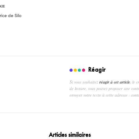
XIE
ice de Silo
Réagir
Si vous souhaitez
réagir à cet article
, le 
de lecture, vous pouvez proposer une cont
envoyer votre texte à cette adresse : cont
Articles similaires