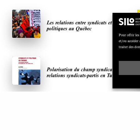
Les relations entre syndicats et partis
politiques au Québec
Pour offrir les
et/ou accéder 
traiter des do
Polarisation du champ syndical:
relations syndicats-partis en Turquie
ARTICLES LES PLUS LUS
S