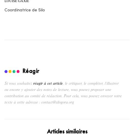
LOUISE GAXIE
Coordinatrice de Silo
Réagir
Si vous souhaitez
réagir à cet article
, le critiquer, le compléter, l’illustrer
ou encore y ajouter des notes de lecture, vous pouvez proposer une
contribution au comité de rédaction. Pour cela, vous pouvez envoyer votre
texte à cette adresse : contact@silogora.org
Articles similaires