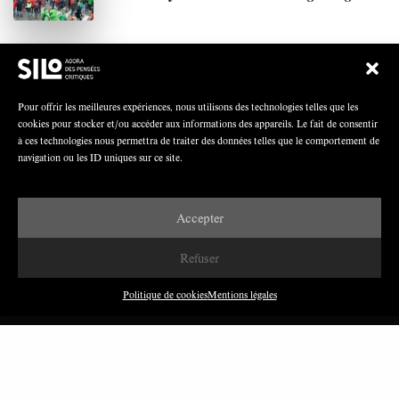
Polarisation du champ syndical: relations
syndicats-partis en Turquie
Pour offrir les meilleures expériences, nous utilisons des technologies telles que les
cookies pour stocker et/ou accéder aux informations des appareils. Le fait de consentir
à ces technologies nous permettra de traiter des données telles que le comportement de
navigation ou les ID uniques sur ce site.
Nous avons besoin de médias démocratiques,
pas de propagande d’entreprises ou d’État
Accepter
Refuser
Politique de cookies
Mentions légales
DERNIÈRES PUBLICATIONS
Paroles de Gilets jaunes sur le syndicalisme : l’exemple
du SGJ