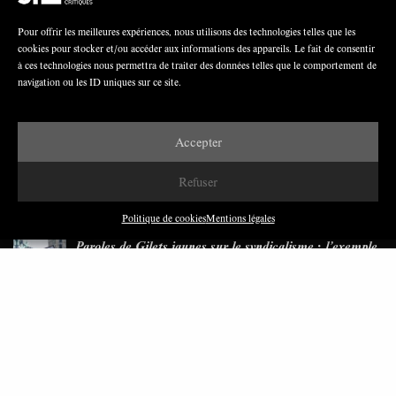
Pour offrir les meilleures expériences, nous utilisons des technologies telles que les
cookies pour stocker et/ou accéder aux informations des appareils. Le fait de consentir
Nous avons besoin de médias démocratiques,
à ces technologies nous permettra de traiter des données telles que le comportement de
pas de propagande d’entreprises ou d’État
navigation ou les ID uniques sur ce site.
Accepter
Refuser
DERNIÈRES PUBLICATIONS
Politique de cookies
Mentions légales
Paroles de Gilets jaunes sur le syndicalisme : l’exemple
du SGJ
JUILLET 2026
7 MINUTES
Les relations entre syndicats et partis politiques au
Québec
JUILLET 2026
9 MINUTES
Faire sens dans la crise: le PTB et l’héritage militant