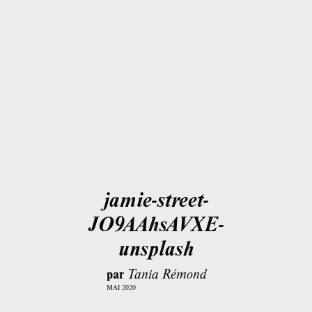
jamie-street-
JO9AAhsAVXE-
unsplash
par
Tania Rémond
MAI 2020