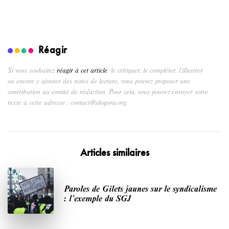
Réagir
Si vous souhaitez
réagir à cet article
, le critiquer, le compléter, l’illustrer
ou encore y ajouter des notes de lecture, vous pouvez proposer une
contribution au comité de rédaction. Pour cela, vous pouvez envoyer votre
texte à cette adresse : contact@silogora.org
Articles similaires
Paroles de Gilets jaunes sur le syndicalisme
: l’exemple du SGJ