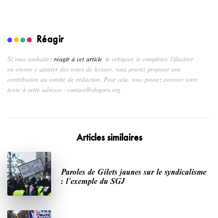
Réagir
Si vous souhaitez
réagir à cet article
, le critiquer, le compléter, l’illustrer
ou encore y ajouter des notes de lecture, vous pouvez proposer une
contribution au comité de rédaction. Pour cela, vous pouvez envoyer votre
texte à cette adresse : contact@silogora.org
Articles similaires
Paroles de Gilets jaunes sur le syndicalisme
: l’exemple du SGJ