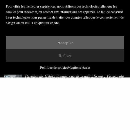
Pour offrir les meilleures expériences, nous utilisons des technologies telles que les
cookies pour stocker et/ou accéder aux informations des appareils. Le fait de consentir
Nous avons besoin de médias démocratiques,
à ces technologies nous permettra de traiter des données telles que le comportement de
pas de propagande d’entreprises ou d’État
navigation ou les ID uniques sur ce site.
Accepter
Refuser
DERNIÈRES PUBLICATIONS
Politique de cookies
Mentions légales
Paroles de Gilets jaunes sur le syndicalisme : l’exemple
du SGJ
JUILLET 2026
7 MINUTES
Les relations entre syndicats et partis politiques au
Québec
JUILLET 2026
9 MINUTES
Faire sens dans la crise: le PTB et l’héritage militant
syndical dans la sidérurgie liégeoise