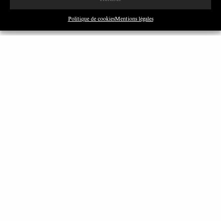
Réagir
Politique de cookies
Mentions légales
Si vous souhaitez
réagir à cet article
, le critiquer, le compléter, l’illustrer
ou encore y ajouter des notes de lecture, vous pouvez proposer une
contribution au comité de rédaction. Pour cela, vous pouvez envoyer votre
texte à cette adresse : contact@silogora.org
Articles similaires
SILOLAB
Le travail
Tiers lieux, lieux du travail émancipateur