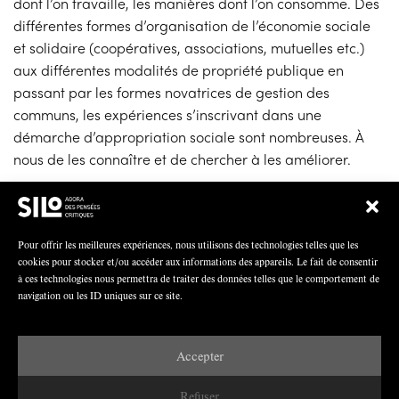
dont l’on travaille, les manières dont l’on consomme. Des
différentes formes d’organisation de l’économie sociale
et solidaire (coopératives, associations, mutuelles etc.)
aux différentes modalités de propriété publique en
passant par les formes novatrices de gestion des
communs, les expériences s’inscrivant dans une
démarche d’appropriation sociale sont nombreuses. À
nous de les connaître et de chercher à les améliorer.
Nous espérons que vous serez nombreux à venir aider
Silo à rassembler et organiser les connaissances sur ces
problématiques si fondamentales pour transformer
Pour offrir les meilleures expériences, nous utilisons des technologies telles que les
l’ordre existant.
cookies pour stocker et/ou accéder aux informations des appareils. Le fait de consentir
à ces technologies nous permettra de traiter des données telles que le comportement de
navigation ou les ID uniques sur ce site.
Accepter
Refuser