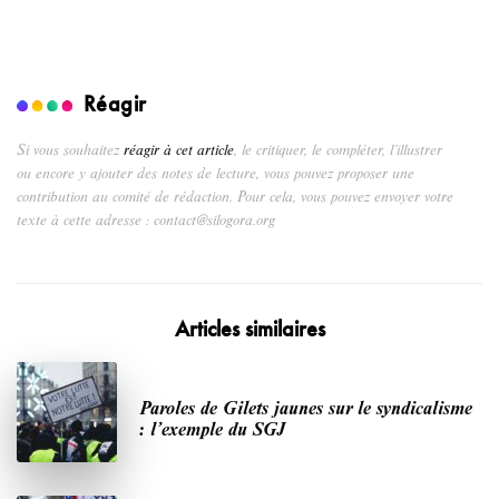
Réagir
Si vous souhaitez
réagir à cet article
, le critiquer, le compléter, l’illustrer
ou encore y ajouter des notes de lecture, vous pouvez proposer une
contribution au comité de rédaction. Pour cela, vous pouvez envoyer votre
texte à cette adresse : contact@silogora.org
Articles similaires
Paroles de Gilets jaunes sur le syndicalisme
: l’exemple du SGJ