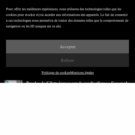
Pour offrir les meilleures expériences, nous utilisons des technologies telles que les
cookies pour stocker et/ou accéder aux informations des appareils. Le fait de consentir
Nous avons besoin de médias démocratiques,
à ces technologies nous permettra de traiter des données telles que le comportement de
pas de propagande d’entreprises ou d’État
navigation ou les ID uniques sur ce site.
Accepter
Refuser
DERNIÈRES PUBLICATIONS
Politique de cookies
Mentions légales
Paroles de Gilets jaunes sur le syndicalisme : l’exemple
du SGJ
JUILLET 2026
7 MINUTES
Les relations entre syndicats et partis politiques au
Québec
JUILLET 2026
9 MINUTES
Faire sens dans la crise: le PTB et l’héritage militant