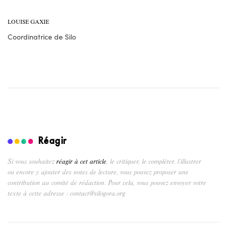
LOUISE GAXIE
Coordinatrice de Silo
Réagir
Si vous souhaitez
réagir à cet article
, le critiquer, le compléter, l’illustrer
ou encore y ajouter des notes de lecture, vous pouvez proposer une
contribution au comité de rédaction. Pour cela, vous pouvez envoyer votre
texte à cette adresse : contact@silogora.org