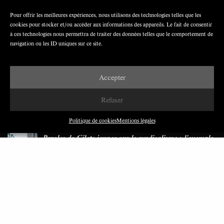
Pour offrir les meilleures expériences, nous utilisons des technologies telles que les
cookies pour stocker et/ou accéder aux informations des appareils. Le fait de consentir
Nous avons besoin de médias démocratiques,
à ces technologies nous permettra de traiter des données telles que le comportement de
pas de propagande d’entreprises ou d’État
navigation ou les ID uniques sur ce site.
Accepter
Refuser
DERNIÈRES PUBLICATIONS
Politique de cookies
Mentions légales
Paroles de Gilets jaunes sur le syndicalisme : l’exemple
du SGJ
JUILLET 2026
7 MINUTES
Les relations entre syndicats et partis politiques au
Québec
JUILLET 2026
9 MINUTES
Faire sens dans la crise: le PTB et l’héritage militant