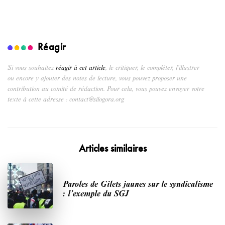
Réagir
Si vous souhaitez
réagir à cet article
, le critiquer, le compléter, l’illustrer
ou encore y ajouter des notes de lecture, vous pouvez proposer une
contribution au comité de rédaction. Pour cela, vous pouvez envoyer votre
texte à cette adresse : contact@silogora.org
Articles similaires
Paroles de Gilets jaunes sur le syndicalisme
: l’exemple du SGJ