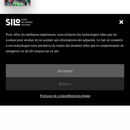
Polarisation du champ syndical: relations
syndicats-partis en Turquie
Pour offrir les meilleures expériences, nous utilisons des technologies telles que les
cookies pour stocker et/ou accéder aux informations des appareils. Le fait de consentir
à ces technologies nous permettra de traiter des données telles que le comportement de
navigation ou les ID uniques sur ce site.
Nous avons besoin de médias démocratiques,
pas de propagande d’entreprises ou d’État
Accepter
Refuser
Politique de cookies
Mentions légales
DERNIÈRES PUBLICATIONS
Paroles de Gilets jaunes sur le syndicalisme : l’exemple
du SGJ