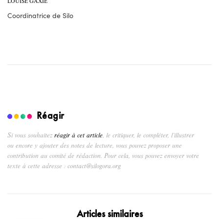
LOUISE GAXIE
Coordinatrice de Silo
Réagir
Si vous souhaitez
réagir à cet article
, le critiquer, le compléter, l’illustrer
ou encore y ajouter des notes de lecture, vous pouvez proposer une
contribution au comité de rédaction. Pour cela, vous pouvez envoyer votre
texte à cette adresse : contact@silogora.org
Articles similaires