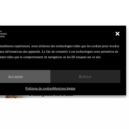
COCOQUIZ
 meilleures expériences, nous utilisons des technologies telles que les cookies pour stocker
Avril 2026
aux informations des appareils. Le fait de consentir à ces technologies nous permettra de
nnées telles que le comportement de navigation ou les ID uniques sur ce site.
Accepter
Refuser
Nous avons besoin de médias
démocratiques, pas de propagande
Politique de cookies
Mentions légales
d’entreprises ou d’État