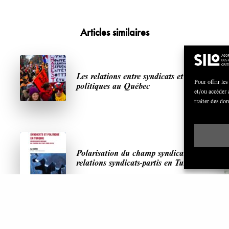
Articles similaires
Les relations entre syndicats et partis
Pour offrir les
politiques au Québec
et/ou accéder 
traiter des do
Polarisation du champ syndical:
relations syndicats-partis en Turquie