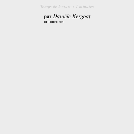
Temps de lecture :
4
minutes
par
Danièle Kergoat
OCTOBRE 2021