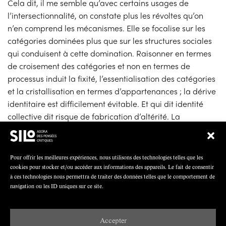
Cela dit, il me semble qu’avec certains usages de
l’intersectionnalité, on constate plus les révoltes qu’on
n’en comprend les mécanismes. Elle se focalise sur les
catégories dominées plus que sur les structures sociales
qui conduisent à cette domination. Raisonner en termes
de croisement des catégories et non en termes de
processus induit la fixité, l’essentialisation des catégories
et la cristallisation en termes d’appartenances ; la dérive
identitaire est difficilement évitable. Et qui dit identité
collective dit risque de fabrication d’altérité. La
consubstantialité quant à elle est un concept avancé dès
le départ non pas pour penser le
cumul
de dominations
au niveau individuel : femme + noire + pauvre, mais, en
Pour offrir les meilleures expériences, nous utilisons des technologies telles que les
s’appuyant sur le travail dans ses multiples aspects
cookies pour stocker et/ou accéder aux informations des appareils. Le fait de consentir
à ces technologies nous permettra de traiter des données telles que le comportement de
(salarié, domestique, parental, production d’enfants,
navigation ou les ID uniques sur ce site.
etc.), pour tenter de comprendre à partir de cet enjeu –
la division du travail — les luttes, les révoltes,
l’insoumission de ces êtres humains que l’on appelle
Accepter