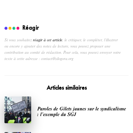
Réagir
Si vous souhaitez
réagir à cet article
, le critiquer, le compléter, l’illustrer
ou encore y ajouter des notes de lecture, vous pouvez proposer une
contribution au comité de rédaction. Pour cela, vous pouvez envoyer votre
texte à cette adresse : contact@silogora.org
Articles similaires
Paroles de Gilets jaunes sur le syndicalisme
: l’exemple du SGJ