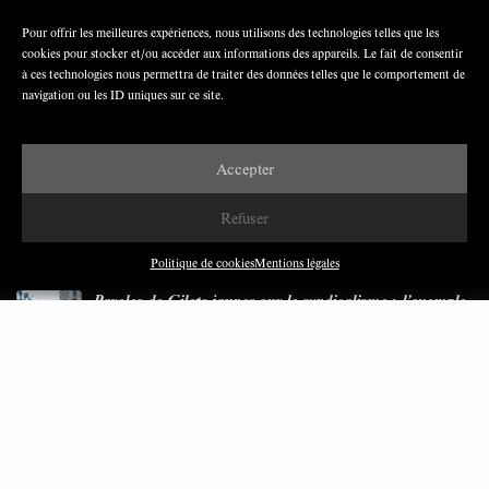
Pour offrir les meilleures expériences, nous utilisons des technologies telles que les
cookies pour stocker et/ou accéder aux informations des appareils. Le fait de consentir
Nous avons besoin de médias démocratiques,
à ces technologies nous permettra de traiter des données telles que le comportement de
pas de propagande d’entreprises ou d’État
navigation ou les ID uniques sur ce site.
Accepter
Refuser
DERNIÈRES PUBLICATIONS
Politique de cookies
Mentions légales
Paroles de Gilets jaunes sur le syndicalisme : l’exemple
du SGJ
JUILLET 2026
7 MINUTES
Les relations entre syndicats et partis politiques au
Québec
JUILLET 2026
9 MINUTES
Faire sens dans la crise: le PTB et l’héritage militant