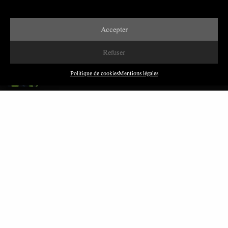
Accepter
DERNIÈRES PUBLICATIONS
Refuser
Paroles de Gilets jaunes sur le syndicalisme : l’exemple
du SGJ
Politique de cookies
Mentions légales
JUILLET 2026
7 MINUTES
Les relations entre syndicats et partis politiques au
Québec
JUILLET 2026
9 MINUTES
Faire sens dans la crise: le PTB et l’héritage militant
syndical dans la sidérurgie liégeoise
MARS 2026
8 MINUTES
Polarisation du champ syndical: relations syndicats-
partis en Turquie
FÉVRIER 2026
8 MINUTES
Nous avons besoin de médias démocratiques, pas de