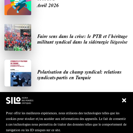
Avril 2026
Faire sens dans la crise: le PTB et l’héritage
militant syndical dans la sidérurgie liégeoise
Polarisation du champ syndical: relations
syndicats-partis en Turquie
Nous avons besoin de médias démocratiques,
pas de propagande d’entreprises ou d’État
Pour offrir les meilleures expériences, nous utilisons des technologies telles que les
cookies pour stocker et/ou accéder aux informations des appareils. Le fait de consentir
à ces technologies nous permettra de traiter des données telles que le comportement de
navigation ou les ID uniques sur ce site.