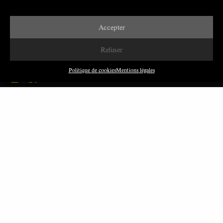
Accepter
DERNIÈRES PUBLICATIONS
Refuser
Paroles de Gilets jaunes sur le syndicalisme : l’exemple
du SGJ
Politique de cookies
Mentions légales
JUILLET 2026
7 MINUTES
Les relations entre syndicats et partis politiques au
Québec
JUILLET 2026
9 MINUTES
Faire sens dans la crise: le PTB et l’héritage militant
syndical dans la sidérurgie liégeoise
MARS 2026
8 MINUTES
Polarisation du champ syndical: relations syndicats-
partis en Turquie
FÉVRIER 2026
8 MINUTES
Nous avons besoin de médias démocratiques, pas de