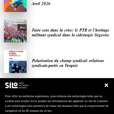
Avril 2026
Faire sens dans la crise: le PTB et l’héritage
militant syndical dans la sidérurgie liégeoise
Polarisation du champ syndical: relations
syndicats-partis en Turquie
Nous avons besoin de médias démocratiques,
pas de propagande d’entreprises ou d’État
Pour offrir les meilleures expériences, nous utilisons des technologies telles que les
cookies pour stocker et/ou accéder aux informations des appareils. Le fait de consentir
à ces technologies nous permettra de traiter des données telles que le comportement de
navigation ou les ID uniques sur ce site.