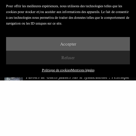
Pour offrir les meilleures expériences, nous utilisons des technologies telles que les
cookies pour stocker et/ou accéder aux informations des appareils. Le fait de consentir
Nous avons besoin de médias démocratiques,
à ces technologies nous permettra de traiter des données telles que le comportement de
pas de propagande d’entreprises ou d’État
navigation ou les ID uniques sur ce site.
Accepter
Refuser
DERNIÈRES PUBLICATIONS
Politique de cookies
Mentions légales
Paroles de Gilets jaunes sur le syndicalisme : l’exemple
du SGJ
JUILLET 2026
7 MINUTES
Les relations entre syndicats et partis politiques au
Québec
JUILLET 2026
9 MINUTES
Faire sens dans la crise: le PTB et l’héritage militant
syndical dans la sidérurgie liégeoise