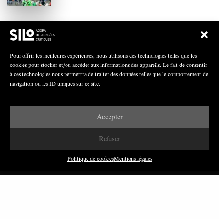
Polarisation du champ syndical: relations
syndicats-partis en Turquie
Pour offrir les meilleures expériences, nous utilisons des technologies telles que les
cookies pour stocker et/ou accéder aux informations des appareils. Le fait de consentir
à ces technologies nous permettra de traiter des données telles que le comportement de
navigation ou les ID uniques sur ce site.
Nous avons besoin de médias démocratiques,
pas de propagande d’entreprises ou d’État
Accepter
Refuser
Politique de cookies
Mentions légales
DERNIÈRES PUBLICATIONS
Paroles de Gilets jaunes sur le syndicalisme : l’exemple
du SGJ